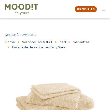
PRODUITS
OVER
MOODBOOK
DEALERS
Retour à Serviettes
CONTACT
Home
Webhop | MOOD!T
bad
Serviettes
Ensemble de serviettes Troy Sand