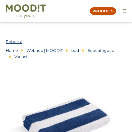
PRODUITS
OVER
MOODBOOK
DEALERS
Retour à
CONTACT
Home
Webhop | MOOD!T
bad
Subcategorie
Variant