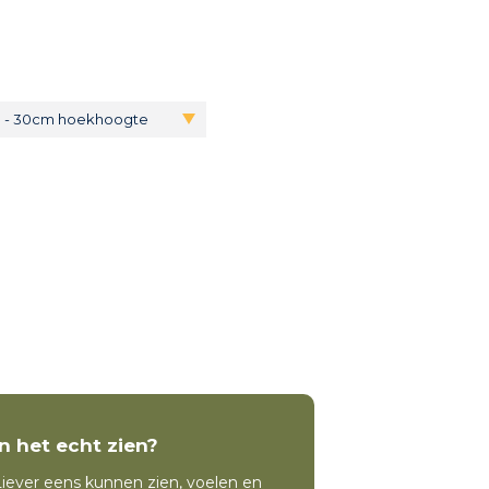
m - 30cm hoekhoogte
In het echt zien?
iever eens kunnen zien, voelen en