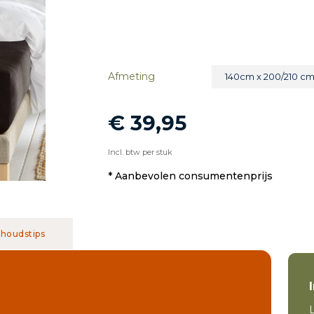
Afmeting
140cm x 200/210 c
€ 39,95
Incl. btw per stuk
* Aanbevolen consumentenprijs
houdstips
L