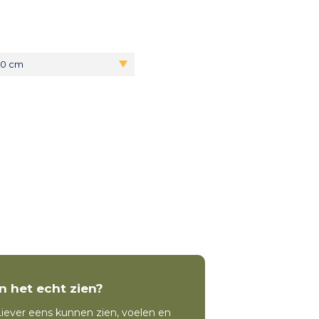
70 cm
In het echt zien?
iever eens kunnen zien, voelen en