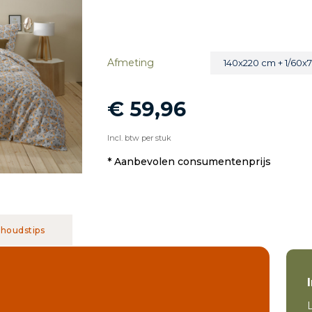
Afmeting
140x220 cm + 1/60x
€ 59,96
Incl. btw per stuk
* Aanbevolen consumentenprijs
houdstips
L