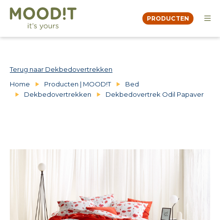
PRODUCTEN
OVER
MOODBOOK
DEALERS
Terug naar Dekbedovertrekken
CONTACT
Home
Producten | MOOD!T
Bed
Dekbedovertrekken
Dekbedovertrek Odil Papaver