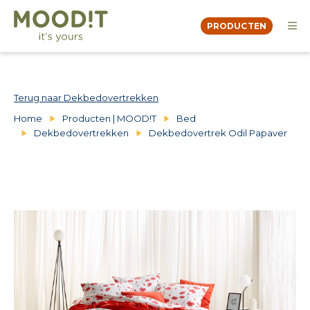
PRODUCTEN
OVER
MOODBOOK
DEALERS
Terug naar Dekbedovertrekken
CONTACT
Home
Producten | MOOD!T
Bed
Dekbedovertrekken
Dekbedovertrek Odil Papaver