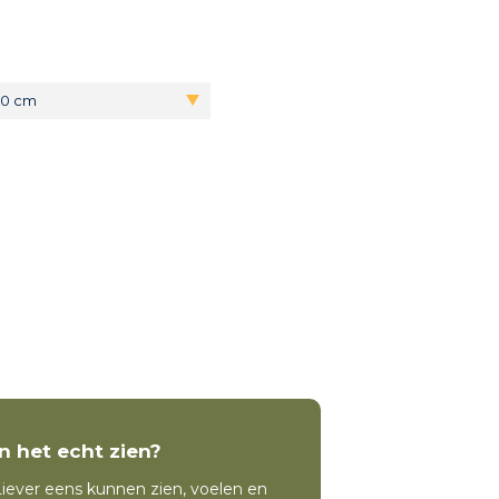
70 cm
In het echt zien?
iever eens kunnen zien, voelen en