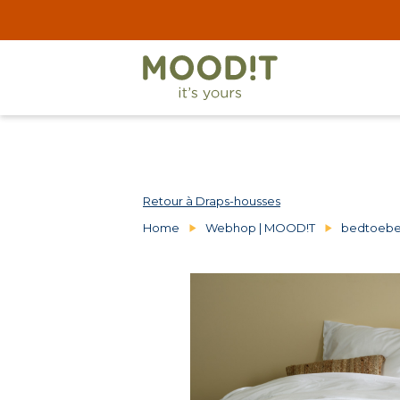
Retour à Draps-housses
Home
Webhop | MOOD!T
bedtoebe