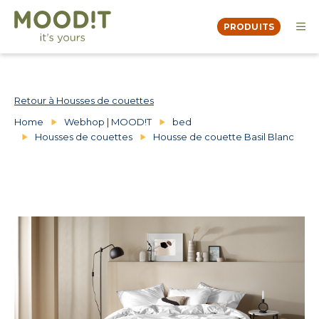
PRODUITS
OVER
MOODBOOK
DEALERS
Retour à Housses de couettes
CONTACT
Home
Webhop | MOOD!T
bed
Housses de couettes
Housse de couette Basil Blanc