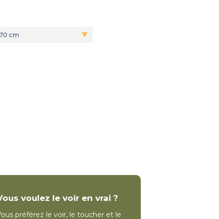
x70 cm
Vous voulez le voir en vrai ?
ous préférez le voir, le toucher et le