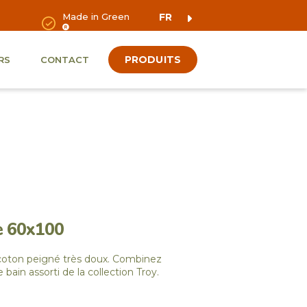
Made in Green
FR
PRODUITS
RS
CONTACT
ne 60x100
 coton peigné très doux. Combinez
bain assorti de la collection Troy.